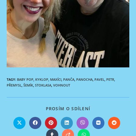
TAGY
:
BABY POP
,
KYKLOP
,
MAXÍCI
,
PANČA
,
PANOCHA
,
PAVEL
,
PETR
,
PŘEMYSL
,
ŠEMÍK
,
STOKLASA
,
VOHNOUT
SHARE
PROSÍM O SDÍLENÍ
THIS
CONTENT
Opens
Opens
Opens
Opens
Opens
Opens
Opens
in
in
in
in
in
in
in
a
a
a
a
a
a
a