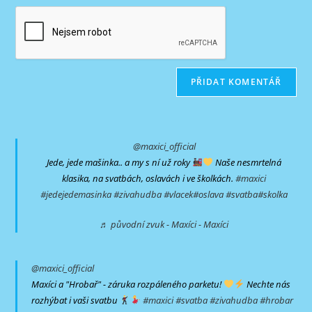
zadejte
URL
nebo
svou
svého
uživatelské
e-
webu
jméno
mailovou
(volitelně)
adresu
@maxici_official
Jede, jede mašinka.. a my s ní už roky
Naše nesmrtelná
klasika, na svatbách, oslavách i ve školkách.
#maxici
#jedejedemasinka
#zivahudba
#vlacek
#oslava
#svatba
#skolka
♬ původní zvuk - Maxíci - Maxíci
@maxici_official
Maxíci a "Hrobař" - záruka rozpáleného parketu!
Nechte nás
rozhýbat i vaši svatbu
#maxici
#svatba
#zivahudba
#hrobar