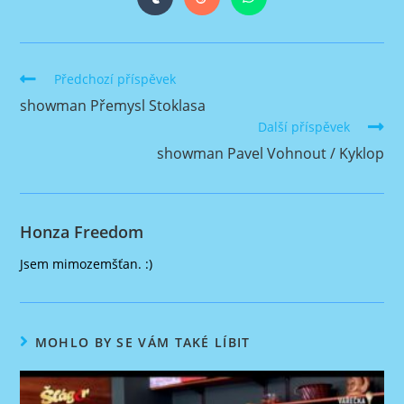
Opens
Opens
Opens
new
new
new
new
new
new
new
in
in
in
window
window
window
window
window
window
window
a
a
a
new
new
new
window
window
window
Číst
Předchozí příspěvek
více
showman Přemysl Stoklasa
článků
Další příspěvek
showman Pavel Vohnout / Kyklop
Honza Freedom
Jsem mimozemšťan. :)
MOHLO BY SE VÁM TAKÉ LÍBIT