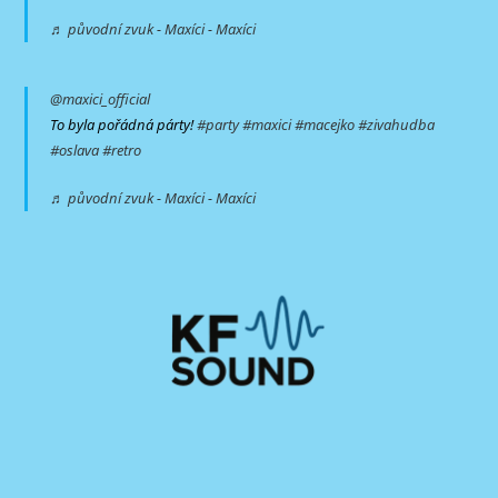
♬ původní zvuk - Maxíci - Maxíci
@maxici_official
To byla pořádná párty!
#party
#maxici
#macejko
#zivahudba
#oslava
#retro
♬ původní zvuk - Maxíci - Maxíci