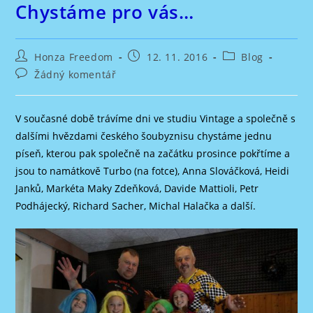
Chystáme pro vás…
Autor
Příspěvek
Rubriky
Honza Freedom
12. 11. 2016
Blog
příspěvku
byl
příspěvku
Komentáře
Žádný komentář
publikován
k
příspěvku
V současné době trávíme dni ve studiu Vintage a společně s
dalšími hvězdami českého šoubyznisu chystáme jednu
píseň, kterou pak společně na začátku prosince pokřtíme a
jsou to namátkově Turbo (na fotce), Anna Slováčková, Heidi
Janků, Markéta Maky Zdeňková, Davide Mattioli, Petr
Podhájecký, Richard Sacher, Michal Halačka a další.