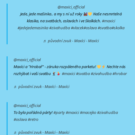
@maxici_official
Jede, jede mašinka.. a my s ní už roky
Naše nesmrtelná
klasika, na svatbách, oslavách i ve školkách.
#maxici
#jedejedemasinka
#zivahudba
#vlacek
#oslava
#svatba
#skolka
♬ původní zvuk - Maxíci - Maxíci
@maxici_official
Maxíci a "Hrobař" - záruka rozpáleného parketu!
Nechte nás
rozhýbat i vaši svatbu
#maxici
#svatba
#zivahudba
#hrobar
♬ původní zvuk - Maxíci - Maxíci
@maxici_official
To byla pořádná párty!
#party
#maxici
#macejko
#zivahudba
#oslava
#retro
♬ původní zvuk - Maxíci - Maxíci