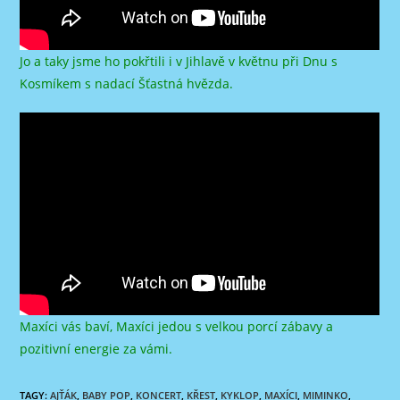
Jo a taky jsme ho pokřtili i v Jihlavě v květnu při Dnu s
Kosmíkem s nadací Šťastná hvězda.
Maxíci vás baví, Maxíci jedou s velkou porcí zábavy a
pozitivní energie za vámi.
TAGY
:
AJŤÁK
,
BABY POP
,
KONCERT
,
KŘEST
,
KYKLOP
,
MAXÍCI
,
MIMINKO
,