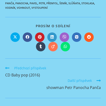
PANČA
,
PANOCHA
,
PAVEL
,
PETR
,
PŘEMYSL
,
ŠEMÍK
,
SLŮŇATA
,
STOKLASA
,
VODNÍK
,
VOHNOUT
,
VYSTOUPENÍ
SHARE
PROSÍM O SDÍLENÍ
THIS
CONTENT
Opens
Opens
Opens
Opens
Opens
Opens
Opens
in
in
in
in
in
in
in
a
a
a
a
a
a
a
Opens
Opens
Opens
new
new
new
new
new
new
new
in
in
in
window
window
window
window
window
window
window
a
a
a
new
new
new
window
window
window
Číst
Předchozí příspěvek
více
CD Baby pop (2016)
článků
Další příspěvek
showman Petr Panocha Panča