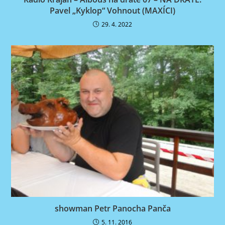
Pavel „Kyklop“ Vohnout (MAXÍCI)
29. 4. 2022
showman Petr Panocha Panča
5. 11. 2016