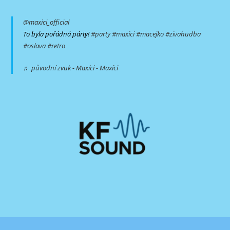
@maxici_official
To byla pořádná párty!
#party
#maxici
#macejko
#zivahudba
#oslava
#retro
♬ původní zvuk - Maxíci - Maxíci