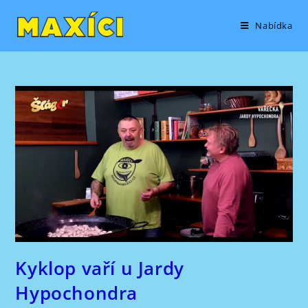
Přejít
content
k
Nabídka
obsahu
Kyklop vaří u Jardy
Hypochondra