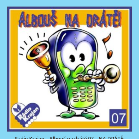
Radio Krajan – Albouš na drátě 07 – NA DRÁTĚ: