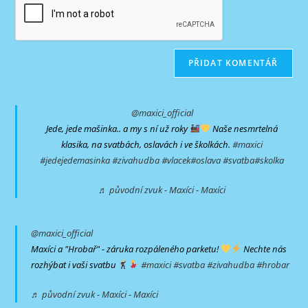
svého
uživatelské
e-
webu
jméno
mailovou
(volitelně)
adresu
@maxici_official
Jede, jede mašinka.. a my s ní už roky
Naše nesmrtelná
klasika, na svatbách, oslavách i ve školkách.
#maxici
#jedejedemasinka
#zivahudba
#vlacek
#oslava
#svatba
#skolka
♬ původní zvuk - Maxíci - Maxíci
@maxici_official
Maxíci a "Hrobař" - záruka rozpáleného parketu!
Nechte nás
rozhýbat i vaši svatbu
#maxici
#svatba
#zivahudba
#hrobar
♬ původní zvuk - Maxíci - Maxíci