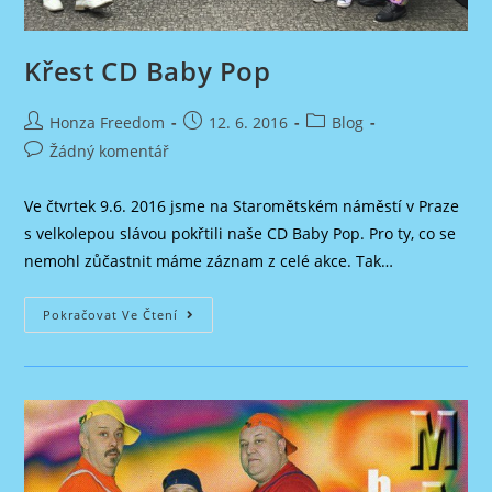
Křest CD Baby Pop
Autor
Příspěvek
Rubriky
Honza Freedom
12. 6. 2016
Blog
příspěvku
byl
příspěvku
Komentáře
Žádný komentář
publikován
k
příspěvku
Ve čtvrtek 9.6. 2016 jsme na Staromětském náměstí v Praze
s velkolepou slávou pokřtili naše CD Baby Pop. Pro ty, co se
nemohl zůčastnit máme záznam z celé akce. Tak…
Křest
Pokračovat Ve Čtení
CD
Baby
Pop