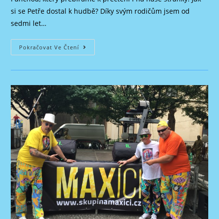
si se Petře dostal k hudbě? Díky svým rodičům jsem od
sedmi let…
Showman
Pokračovat Ve Čtení
Petr
Panocha
Panča