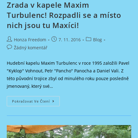
Zrada v kapele Maxim
Turbulenc! Rozpadli se a místo
nich jsou tu Maxíci!
Autor
Příspěvek
Rubriky
Honza Freedom
7. 11. 2016
Blog
příspěvku
byl
příspěvku
Komentáře
Žádný komentář
publikován
k
příspěvku
Hudební kapelu Maxim Turbulenc v roce 1995 založili Pavel
"Kyklop" Vohnout, Petr "Pancho" Panocha a Daniel Vali. Z
této původní trojice zbyl od minulého roku pouze posledně
jmenovaný, který své…
Zrada
Pokračovat Ve Čtení
V
Kapele
Maxim
Turbulenc!
Rozpadli
Se
A
Místo