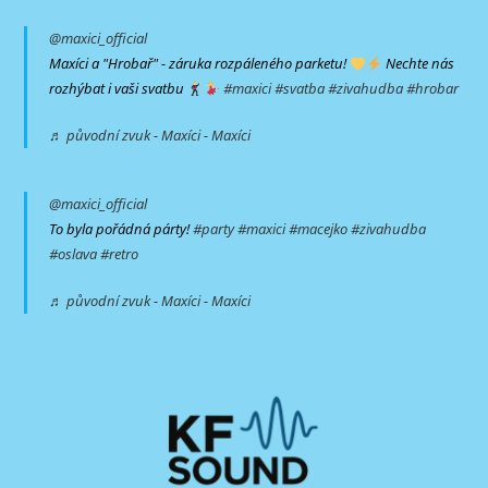
@maxici_official
Maxíci a "Hrobař" - záruka rozpáleného parketu!
Nechte nás
rozhýbat i vaši svatbu
#maxici
#svatba
#zivahudba
#hrobar
♬ původní zvuk - Maxíci - Maxíci
@maxici_official
To byla pořádná párty!
#party
#maxici
#macejko
#zivahudba
#oslava
#retro
♬ původní zvuk - Maxíci - Maxíci