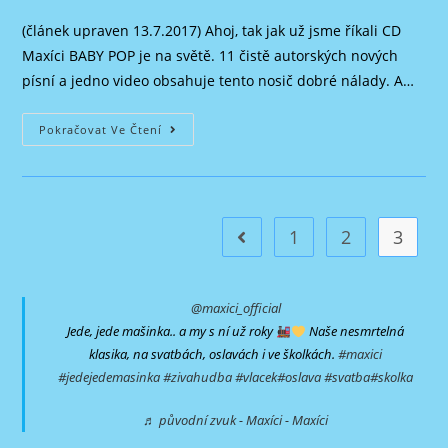
k
příspěvku
(článek upraven 13.7.2017) Ahoj, tak jak už jsme říkali CD
Maxíci BABY POP je na světě. 11 čistě autorských nových
písní a jedno video obsahuje tento nosič dobré nálady. A…
CD
Pokračovat Ve Čtení
Baby
Pop
(2016)
1
2
3
Jít na předchozí stránku
@maxici_official
Jede, jede mašinka.. a my s ní už roky
Naše nesmrtelná
klasika, na svatbách, oslavách i ve školkách.
#maxici
#jedejedemasinka
#zivahudba
#vlacek
#oslava
#svatba
#skolka
♬ původní zvuk - Maxíci - Maxíci