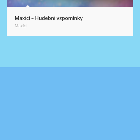
Maxíci – Hudební vzpomínky
Maxíci