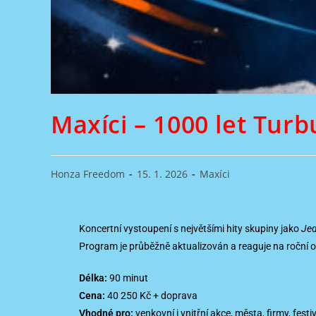
Maxíci – 1000 let Turb
Honza Freedom
15. 1. 2026
Maxíci
Koncertní vystoupení s největšími hity skupiny jako
Jed
Program je průběžně aktualizován a reaguje na roční ob
Délka:
90 minut
Cena:
40 250 Kč + doprava
Vhodné pro:
venkovní i vnitřní akce, města, firmy, festi