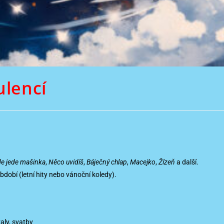
ulencí
e jede mašinka
,
Něco uvidíš
,
Báječný chlap
,
Macejko
,
Žízeň
a další.
dobí (letní hity nebo vánoční koledy).
valy, svatby