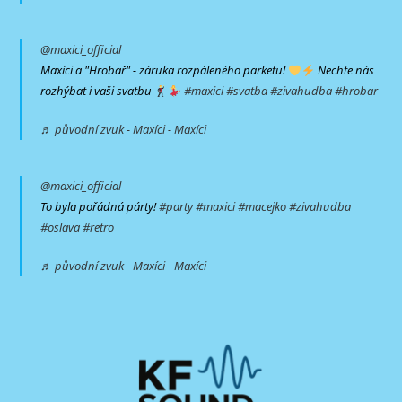
@maxici_official
Maxíci a "Hrobař" - záruka rozpáleného parketu!
Nechte nás
rozhýbat i vaši svatbu
#maxici
#svatba
#zivahudba
#hrobar
♬ původní zvuk - Maxíci - Maxíci
@maxici_official
To byla pořádná párty!
#party
#maxici
#macejko
#zivahudba
#oslava
#retro
♬ původní zvuk - Maxíci - Maxíci