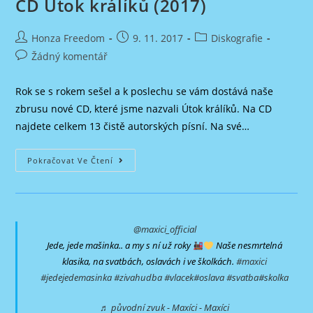
CD Útok králíků (2017)
Autor
Příspěvek
Rubriky
Honza Freedom
9. 11. 2017
Diskografie
příspěvku
byl
příspěvku
Komentáře
Žádný komentář
publikován
k
příspěvku
Rok se s rokem sešel a k poslechu se vám dostává naše
zbrusu nové CD, které jsme nazvali Útok králíků. Na CD
najdete celkem 13 čistě autorských písní. Na své…
CD
Pokračovat Ve Čtení
Útok
Králíků
(2017)
@maxici_official
Jede, jede mašinka.. a my s ní už roky
Naše nesmrtelná
klasika, na svatbách, oslavách i ve školkách.
#maxici
#jedejedemasinka
#zivahudba
#vlacek
#oslava
#svatba
#skolka
♬ původní zvuk - Maxíci - Maxíci