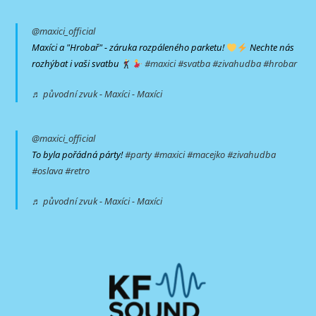
@maxici_official
Maxíci a "Hrobař" - záruka rozpáleného parketu!
Nechte nás
rozhýbat i vaši svatbu
#maxici
#svatba
#zivahudba
#hrobar
♬ původní zvuk - Maxíci - Maxíci
@maxici_official
To byla pořádná párty!
#party
#maxici
#macejko
#zivahudba
#oslava
#retro
♬ původní zvuk - Maxíci - Maxíci