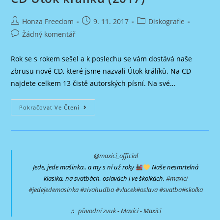
Autor
Příspěvek
Rubriky
Honza Freedom
9. 11. 2017
Diskografie
příspěvku
byl
příspěvku
Komentáře
Žádný komentář
publikován
k
příspěvku
Rok se s rokem sešel a k poslechu se vám dostává naše
zbrusu nové CD, které jsme nazvali Útok králíků. Na CD
najdete celkem 13 čistě autorských písní. Na své…
CD
Pokračovat Ve Čtení
Útok
Králíků
(2017)
@maxici_official
Jede, jede mašinka.. a my s ní už roky
Naše nesmrtelná
klasika, na svatbách, oslavách i ve školkách.
#maxici
#jedejedemasinka
#zivahudba
#vlacek
#oslava
#svatba
#skolka
♬ původní zvuk - Maxíci - Maxíci