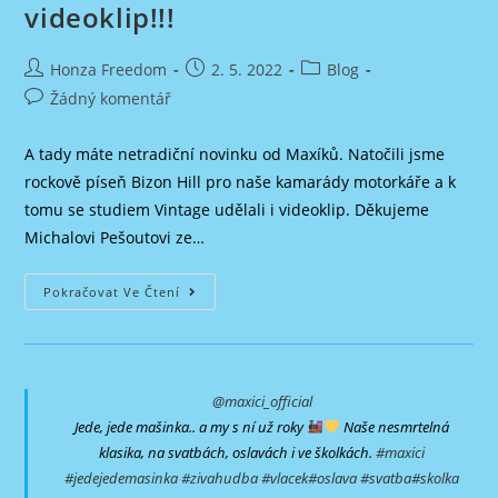
videoklip!!!
Autor
Příspěvek
Rubriky
Honza Freedom
2. 5. 2022
Blog
příspěvku
byl
příspěvku
Komentáře
Žádný komentář
publikován
k
příspěvku
A tady máte netradiční novinku od Maxíků. Natočili jsme
rockově píseň Bizon Hill pro naše kamarády motorkáře a k
tomu se studiem Vintage udělali i videoklip. Děkujeme
Michalovi Pešoutovi ze…
BIZON
Pokračovat Ve Čtení
HILL
Rock
–
Nový
Videoklip!!!
@maxici_official
Jede, jede mašinka.. a my s ní už roky
Naše nesmrtelná
klasika, na svatbách, oslavách i ve školkách.
#maxici
#jedejedemasinka
#zivahudba
#vlacek
#oslava
#svatba
#skolka