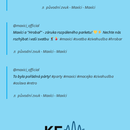
♬ původní zvuk - Maxíci - Maxíci
@maxici_official
Maxíci a "Hrobař" - záruka rozpáleného parketu!
Nechte nás
rozhýbat i vaši svatbu
#maxici
#svatba
#zivahudba
#hrobar
♬ původní zvuk - Maxíci - Maxíci
@maxici_official
To byla pořádná párty!
#party
#maxici
#macejko
#zivahudba
#oslava
#retro
♬ původní zvuk - Maxíci - Maxíci