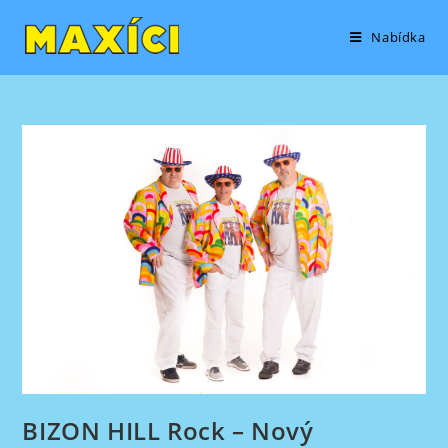
Přejít
content
k
Nabídka
obsahu
BIZON HILL Rock – Nový