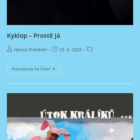
Kyklop – Prostě Já
Autor
Příspěvek
Rubriky
Honza Freedom
23. 6. 2025
příspěvku
byl
příspěvku
publikován
Kyklop
Pokračovat Ve Čtení
–
Prostě
Já