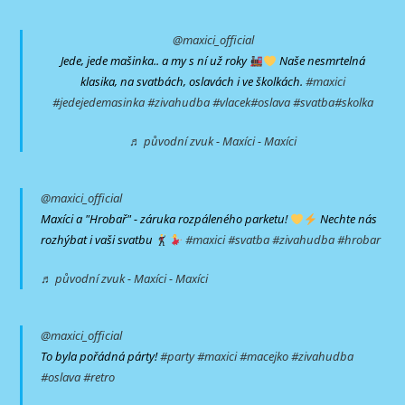
@maxici_official
Jede, jede mašinka.. a my s ní už roky
Naše nesmrtelná
klasika, na svatbách, oslavách i ve školkách.
#maxici
#jedejedemasinka
#zivahudba
#vlacek
#oslava
#svatba
#skolka
♬ původní zvuk - Maxíci - Maxíci
@maxici_official
Maxíci a "Hrobař" - záruka rozpáleného parketu!
Nechte nás
rozhýbat i vaši svatbu
#maxici
#svatba
#zivahudba
#hrobar
♬ původní zvuk - Maxíci - Maxíci
@maxici_official
To byla pořádná párty!
#party
#maxici
#macejko
#zivahudba
#oslava
#retro