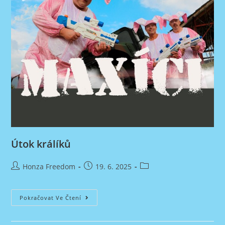
Útok králíků
Autor
Příspěvek
Rubriky
Honza Freedom
19. 6. 2025
příspěvku
byl
příspěvku
publikován
Útok
Pokračovat Ve Čtení
Králíků