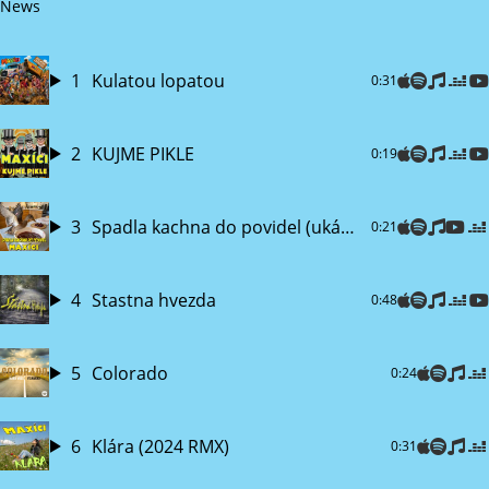
News
1
Kulatou lopatou
0:31
2
KUJME PIKLE
0:19
3
Spadla kachna do povidel (ukázka)
0:21
4
Stastna hvezda
0:48
5
Colorado
0:24
6
Klára (2024 RMX)
0:31