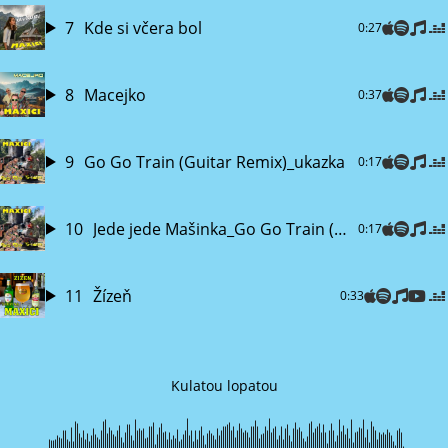
7
Kde si včera bol
0:27
8
Macejko
0:37
9
Go Go Train (Guitar Remix)_ukazka
0:17
10
Jede jede Mašinka_Go Go Train (Guitar Czech & English Remix)_ukazka
0:17
11
Žízeň
0:33
Kulatou lopatou