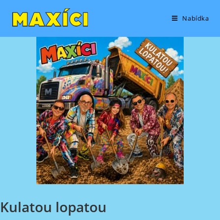
Přejít
k
Nabídka
obsahu
Kulatou lopatou