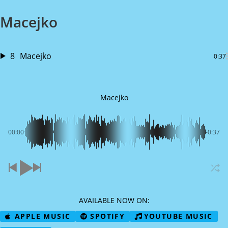
Macejko
8
Macejko
0:37
Macejko
00:00
-0:37
AVAILABLE NOW ON:
APPLE MUSIC
SPOTIFY
YOUTUBE MUSIC